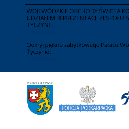
WOJEWÓDZKIE OBCHODY ŚWIĘTA POLI
UDZIAŁEM REPREZENTACJI ZESPOŁU 
TYCZYNIE
Czytaj więcej
Odkryj piękno zabytkowego Pałacu Wo
Tyczynie!
Czytaj więcej