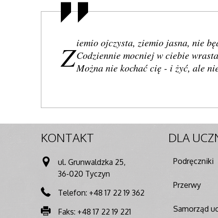
iemio ojczysta, ziemio jasna, nie 
Z
Codziennie mocniej w ciebie wrasta
Można nie kochać cię - i żyć, ale 
KONTAKT
DLA
UCZ
Podręczniki
ul. Grunwaldzka 25,
36-020 Tyczyn
Przerwy
Telefon: +48 17 22 19 362
Samorząd uc
Faks: +48 17 22 19 221