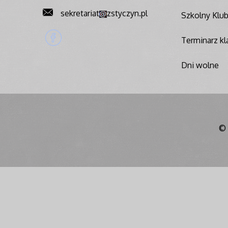
sekretariat
zstyczyn.pl
Szkolny Klu
Terminarz kla
Dni wolne
© 