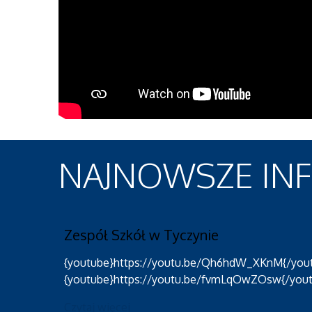
NAJNOWSZE
IN
Zespół Szkół w Tyczynie
{youtube}https://youtu.be/Qh6hdW_XKnM{/yo
{youtube}https://youtu.be/fvmLqOwZOsw{/you
Czytaj więcej