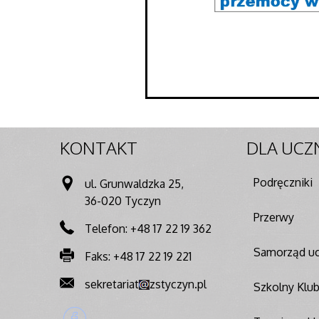
KONTAKT
DLA
UCZ
Podręczniki
ul. Grunwaldzka 25,
36-020 Tyczyn
Przerwy
Telefon: +48 17 22 19 362
Samorząd uc
Faks: +48 17 22 19 221
sekretariat
zstyczyn.pl
Szkolny Klu