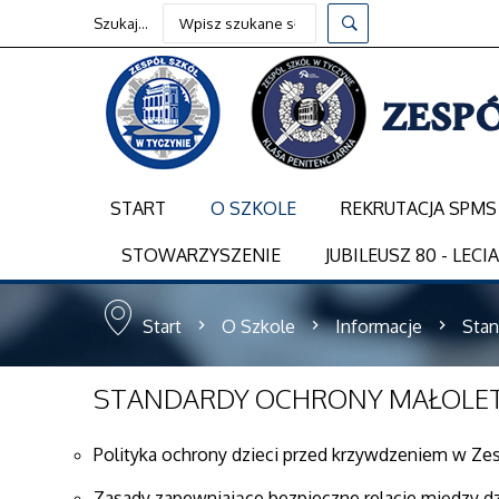
Szukaj...
START
O SZKOLE
REKRUTACJA SPMS
STOWARZYSZENIE
JUBILEUSZ 80 - LECI
Start
O Szkole
Informacje
Stan
STANDARDY
OCHRONY MAŁOLE
Polityka ochrony dzieci przed krzywdzeniem w Ze
Zasady zapewniające bezpieczne relacje między d