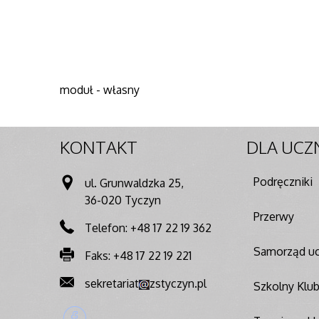
moduł - własny
KONTAKT
DLA
UCZ
Podręczniki
ul. Grunwaldzka 25,
36-020 Tyczyn
Przerwy
Telefon: +48 17 22 19 362
Samorząd uc
Faks: +48 17 22 19 221
sekretariat
zstyczyn.pl
Szkolny Klu